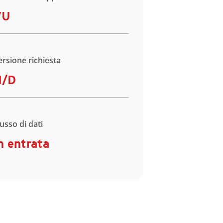
VU
ersione richiesta
N/D
lusso di dati
n entrata