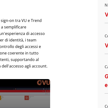
N
 sign-on tra VU e Trend
 a semplificare
i un'esperienza di accesso
C
r di identità, i team
ontrollo degli accessi e
one coerente in tutto
 utenti, supportando al
dell'accesso agli account.
C
G
e
C