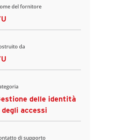
ome del fornitore
VU
ostruito da
VU
ategoria
estione delle identità
 degli accessi
ontatto di supporto