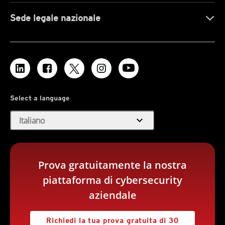
Sede legale nazionale
Select a language
expand_more
Italiano
Prova gratuitamente la nostra
piattaforma di cybersecurity
aziendale
Richiedi la tua prova gratuita di 30