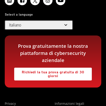
Select a language
expand_more
Italiano
Prova gratuitamente la nostra
piattaforma di cybersecurity
aziendale
Richiedi la tua prova gratuita di 30
giorni
Privacy
Informazioni legali