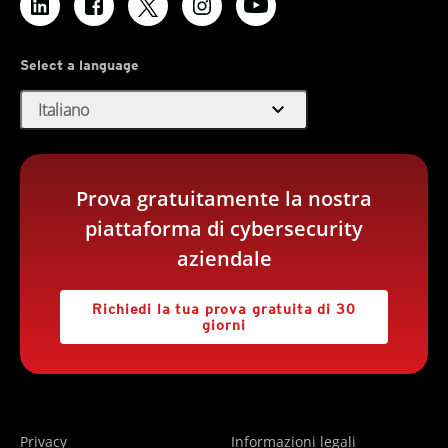
Select a language
expand_more
Italiano
Prova gratuitamente la nostra
piattaforma di cybersecurity
aziendale
Richiedi la tua prova gratuita di 30
giorni
Privacy
Informazioni legali