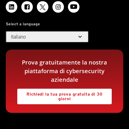
Select a language
expand_more
Italiano
Prova gratuitamente la nostra
piattaforma di cybersecurity
aziendale
Richiedi la tua prova gratuita di 30
giorni