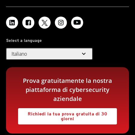
Select a language
expand_more
Italiano
Prova gratuitamente la nostra
piattaforma di cybersecurity
aziendale
Richiedi la tua prova gratuita di 30
giorni