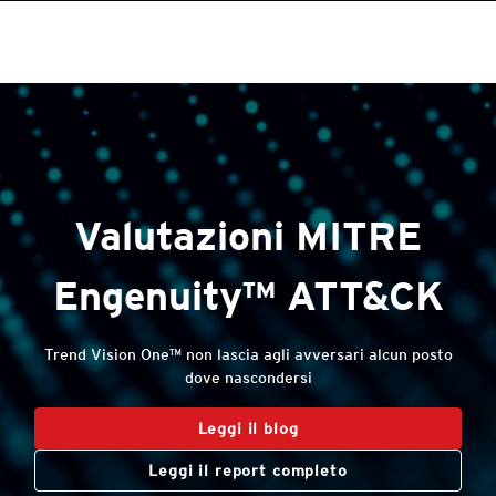
roducts
roducts
One-Platform
One-Platform
pen On A New Tab
pen On A New Tab
pen On A New Tab
pen On A New Tab
pen On A New Tab
pen On A New Tab
Open On A New Tab
Valutazioni MITRE
Engenuity™ ATT&CK
Trend Vision One™ non lascia agli avversari alcun posto
dove nascondersi
Leggi il blog
Leggi il report completo