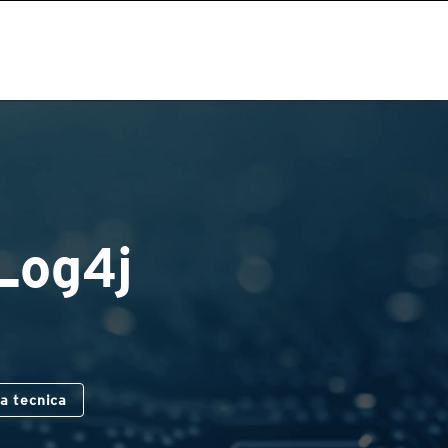
Log4j
za tecnica