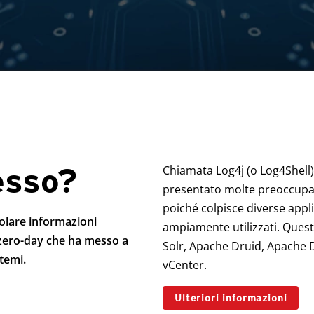
esso?
Chiamata Log4j (o Log4Shell)
presentato molte preoccupant
poiché colpisce diverse appli
colare informazioni
ampiamente utilizzati. Ques
a zero-day che ha messo a
Solr, Apache Druid, Apache 
stemi.
vCenter.
Ulteriori informazioni