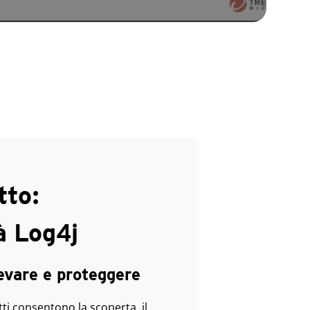
tto:
à Log4j
evare e proteggere
ti consentono la scoperta, il