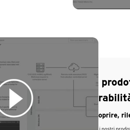
Demo prodo
Vulnerabilit
Come scoprire, ril
Scopri come i nostri prodot