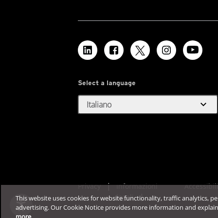
Select a language
expand_more
Italiano
Privacy
Informazioni
Accessibil
legali
This website uses cookies for website functionality, traffic analytics, p
advertising. Our Cookie Notice provides more information and explai
more