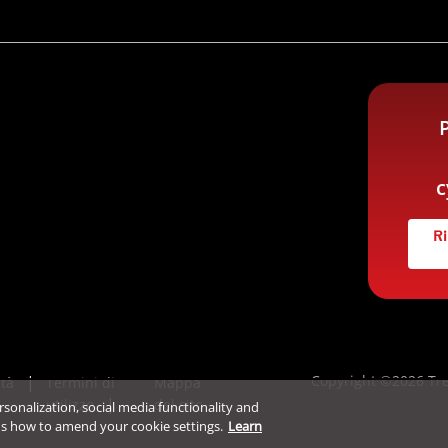
c
Ri
Copyright ©2026 Tre
ità
Termini di
Mappa
utilizzo
del sito
ersonalization, social media functionality and
ns how to amend your cookie settings.
Learn