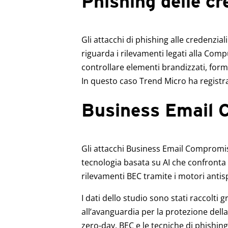
Phishing delle cr
Gli attacchi di phishing alle credenzial
riguarda i rilevamenti legati alla Comp
controllare elementi brandizzati, form p
In questo caso Trend Micro ha registr
Business Email 
Products
News Article
Gli attacchi Business Email Compromi
tecnologia basata su AI che confronta 
rilevamenti BEC tramite i motori antis
I dati dello studio sono stati raccolti g
all’avanguardia per la protezione della 
zero-day, BEC e le tecniche di phishin