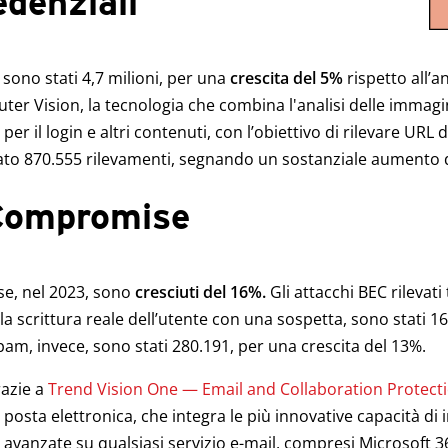
edenziali
i sono stati 4,7 milioni, per una
crescita del 5%
rispetto all’a
uter Vision, la tecnologia che combina l'analisi delle immagi
er il login e altri contenuti, con l’obiettivo di rilevare URL 
ato 870.555 rilevamenti, segnando un sostanziale aumento d
Compromise
se, nel 2023, sono
cresciuti del 16%.
Gli attacchi BEC rilevati
la scrittura reale dell’utente con una sospetta, sono stati 1
pam, invece, sono stati 280.191, per una crescita del 13%.
razie a
Trend Vision One — Email and Collaboration Protect
posta elettronica, che integra le più innovative capacità di in
g avanzate su qualsiasi servizio e-mail, compresi Microsoft