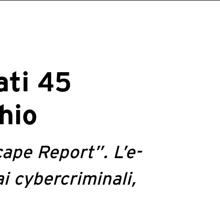
ati 45
chio
ape Report”. L’e-
ai cybercriminali,