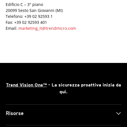
Edificio C – 3° piano
20099 Sesto San Giovanni (MI)
Telefono: +39 02 92593 1
Fax: +39 02 92593 401
Email:
marketing_it@trendmicro.com
Trend Vision One™
- La sicurezza proattiva inizia da
qui.
Risorse