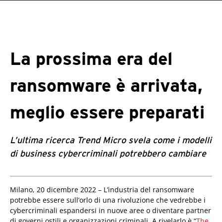
roducts
One-Platform
pen On A New Tab
pen On A New Tab
pen On A New Tab
pen On A New Tab
pen On A New Tab
La prossima era del
ransomware è arrivata,
meglio essere preparati
L’ultima ricerca Trend Micro svela come i modelli
di business cybercriminali potrebbero cambiare
pen On A New Tab
pen On A New Tab
Milano, 20 dicembre 2022 – L’industria del ransomware
potrebbe essere sull’orlo di una rivoluzione che vedrebbe i
cybercriminali espandersi in nuove aree o diventare partner
di governi ostili e organizzazioni criminali. A rivelarlo è “
The