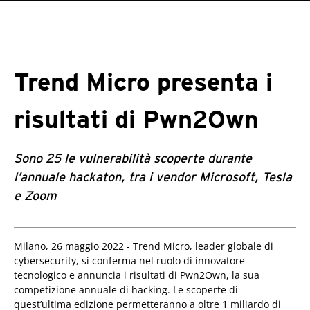
roducts
One-Platform
pen On A New Tab
pen On A New Tab
pen On A New Tab
pen On A New Tab
pen On A New Tab
Trend Micro presenta i
risultati di Pwn2Own
Sono 25 le vulnerabilità scoperte durante
l’annuale hackaton, tra i vendor Microsoft, Tesla
e Zoom
Milano, 26 maggio 2022 - Trend Micro, leader globale di
cybersecurity, si conferma nel ruolo di innovatore
tecnologico e annuncia i risultati di Pwn2Own, la sua
competizione annuale di hacking. Le scoperte di
quest’ultima edizione permetteranno a oltre 1 miliardo di