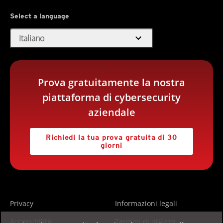
Select a language
expand_more
Italiano
Prova gratuitamente la nostra
piattaforma di cybersecurity
aziendale
Richiedi la tua prova gratuita di 30
giorni
Privacy
Informazioni legali
Accessibilità
Termini di utilizzo