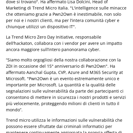
dove si trovano". Ha affermato Lisa Dolcini, Head of
Marketing di Trend Micro Italia. "L'intelligence sulle minacce
che otteniamo grazie a Pwn2Own è inestimabile, non solo
per noi e i nostri clienti, ma per l’intera comunità cyber e
chiunque utilizzi un dispositivo IT".
La Trend Micro Zero Day Initiative, responsabile
dell’hackaton, collabora con i vendor per avere un impatto
ancora maggiore sull’intero panonorama cyber.
“Siamo molto orgogliosi della nostra collaborazione con la
ZDI in occasione del 15° anniversario di Pwn2Own". Ha
affermato Aanchal Gupta, CVP, Azure and M365 Security at
Microsoft. "Pwn2Own è un evento estremamente unico e
importante per Microsoft. La quantità e la qualità delle
segnalazioni sulle vulnerabilità da parte dei partecipanti ci
consentono di mettere in sicurezza i nostri prodotti e servizi
più velocemente, proteggendo milioni di clienti in tutto il
mondo”.
Trend micro utilizza le informazioni sulle vulnerabilità che
possono essere sfruttate dai criminali informatici per
mantenere continuamente aggiornata la propria offerta di