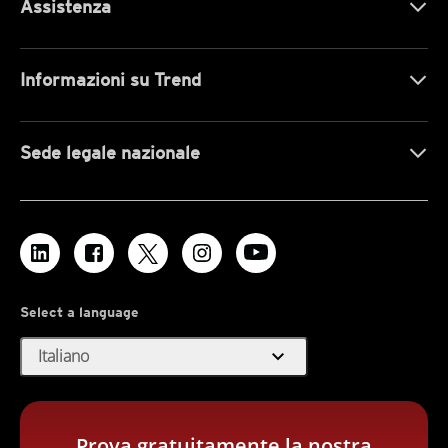
Assistenza
Informazioni su Trend
Sede legale nazionale
Select a language
expand_more
Italiano
Prova gratuitamente la nostra