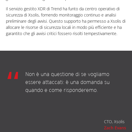
Il servizio gestito XDR di Trend ha funto da centro operativo di
sicurezza di Xsolis, fornendo monitoraggio continuo e analisi
preliminare degli avvisi. Questo supporto ha permesso a Xsolis di
allocare le risorse di sicurezza locali in modo più efficiente e ha
garantito che gli avvisi critici fossero risolti tempestivamente.
Non è una questione di se vogliamo
essere attaccati: è una domanda su
quando e come risponderemo.
CTO, Xsolis
Zach Evans