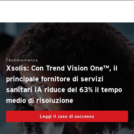
roducts
pen On A New Tab
One-Platform
pen On A New Tab
pen On A New Tab
pen On A New Tab
pen On A New Tab
pen On A New Tab
Testimonianza
Xsolis: Con Trend Vision One™, il
principale fornitore di servizi
sanitari IA riduce del 63% il tempo
medio di risoluzione
Leggi il caso di successo