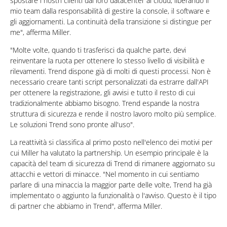
spostare i nostri clienti dai loro datacenter al cloud, liberando il
mio team dalla responsabilità di gestire la console, il software e
gli aggiornamenti. La continuità della transizione si distingue per
me", afferma Miller.
"Molte volte, quando ti trasferisci da qualche parte, devi
reinventare la ruota per ottenere lo stesso livello di visibilità e
rilevamenti. Trend dispone già di molti di questi processi. Non è
necessario creare tanti script personalizzati da estrarre dall'API
per ottenere la registrazione, gli avvisi e tutto il resto di cui
tradizionalmente abbiamo bisogno. Trend espande la nostra
struttura di sicurezza e rende il nostro lavoro molto più semplice.
Le soluzioni Trend sono pronte all'uso".
La reattività si classifica al primo posto nell'elenco dei motivi per
cui Miller ha valutato la partnership. Un esempio principale è la
capacità del team di sicurezza di Trend di rimanere aggiornato su
attacchi e vettori di minacce. "Nel momento in cui sentiamo
parlare di una minaccia la maggior parte delle volte, Trend ha già
implementato o aggiunto la funzionalità o l'avviso. Questo è il tipo
di partner che abbiamo in Trend", afferma Miller.