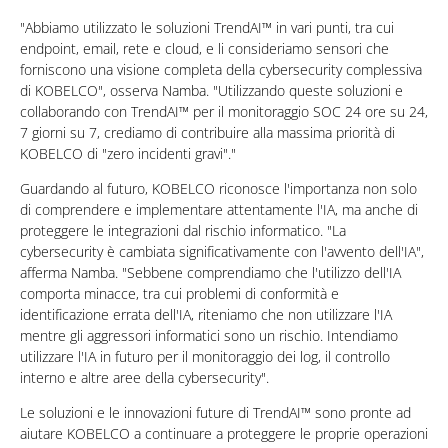
"Abbiamo utilizzato le soluzioni TrendAI™ in vari punti, tra cui
endpoint, email, rete e cloud, e li consideriamo sensori che
forniscono una visione completa della cybersecurity complessiva
di KOBELCO", osserva Namba. "Utilizzando queste soluzioni e
collaborando con TrendAI™ per il monitoraggio SOC 24 ore su 24,
7 giorni su 7, crediamo di contribuire alla massima priorità di
KOBELCO di "zero incidenti gravi"."
Guardando al futuro, KOBELCO riconosce l'importanza non solo
di comprendere e implementare attentamente l'IA, ma anche di
proteggere le integrazioni dal rischio informatico. "La
cybersecurity è cambiata significativamente con l'avvento dell'IA",
afferma Namba. "Sebbene comprendiamo che l'utilizzo dell'IA
comporta minacce, tra cui problemi di conformità e
identificazione errata dell'IA, riteniamo che non utilizzare l'IA
mentre gli aggressori informatici sono un rischio. Intendiamo
utilizzare l'IA in futuro per il monitoraggio dei log, il controllo
interno e altre aree della cybersecurity".
Le soluzioni e le innovazioni future di TrendAI™ sono pronte ad
aiutare KOBELCO a continuare a proteggere le proprie operazioni