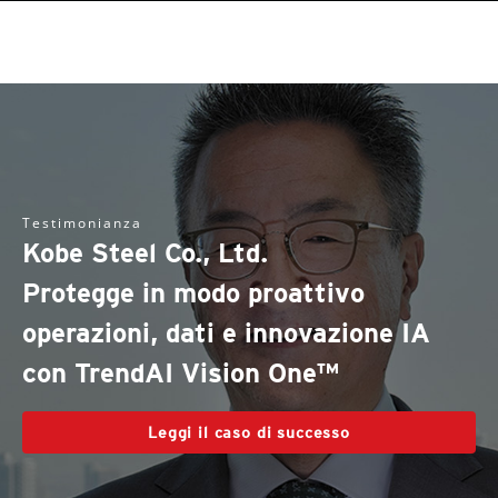
roducts
One-Platform
pen On A New Tab
pen On A New Tab
One-Platform
pen On A New Tab
pen On A New Tab
pen On A New Tab
pen On A New Tab
pen On A New Tab
Testimonianza
Kobe Steel Co., Ltd.
Protegge in modo proattivo
operazioni, dati e innovazione IA
con TrendAI Vision One™
Leggi il caso di successo