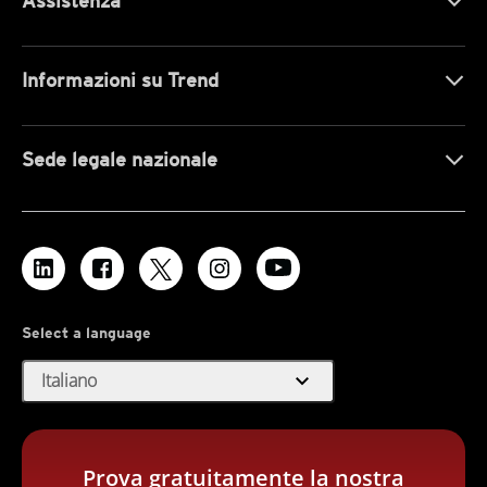
Assistenza
Informazioni su Trend
Sede legale nazionale
Select a language
expand_more
Italiano
Prova gratuitamente la nostra