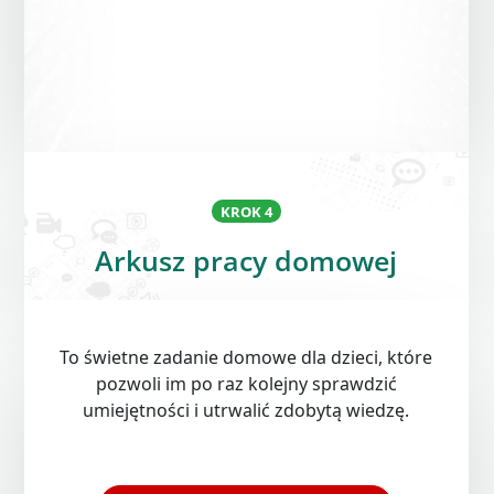
KROK 4
Arkusz pracy domowej
Open On A New Tab
To świetne zadanie domowe dla dzieci, które
pozwoli im po raz kolejny sprawdzić
umiejętności i utrwalić zdobytą wiedzę.