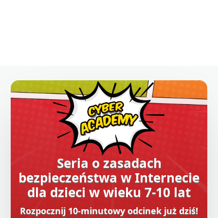
Seria o zasadach
bezpieczeństwa w Internecie
dla dzieci w wieku 7-10 lat
Rozpocznij 10-minutowy odcinek już dziś!