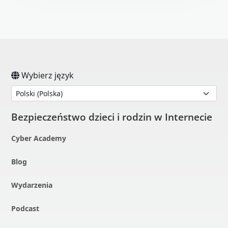
Open On A New Tab
Open On A New Tab
Open On A New Tab
Open On A New Tab
Wybierz język
Bezpieczeństwo dzieci i rodzin w Internecie
Cyber Academy
Blog
Wydarzenia
Podcast