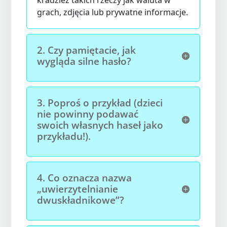
kradzież takich rzeczy jak waluta w
grach, zdjęcia lub prywatne informacje.
2.
Czy pamiętacie, jak
wygląda silne hasło?
3.
Poproś o przykład (dzieci
nie powinny podawać
swoich własnych haseł jako
przykładu!).
4.
Co oznacza nazwa
„uwierzytelnianie
dwuskładnikowe”?