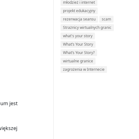
młodzież i internet
projekt edukacyjny
rezerwacja seansu
scam
Strażnicy wirtualnych granic
what's your story
What’s Your Story
What’s Your Story?
wirtualne granice
zagrożenia w Internecie
ium jest
większej