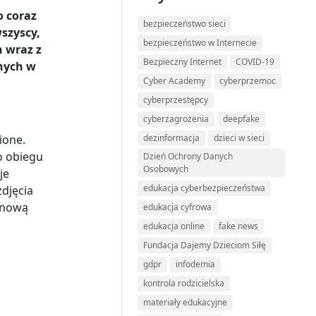
o coraz
bezpieczeństwo sieci
wszyscy,
bezpieczeństwo w Internecie
h wraz z
Bezpieczny Internet
COVID-19
anych w
Cyber Academy
cyberprzemoc
cyberprzestępcy
cyberzagrożenia
deepfake
ione.
dezinformacja
dzieci w sieci
o obiegu
Dzień Ochrony Danych
Osobowych
je
edukacja cyberbezpieczeństwa
zdjęcia
ą nową
edukacja cyfrowa
edukacja online
fake news
Fundacja Dajemy Dzieciom Siłę
gdpr
infodemia
kontrola rodzicielska
materiały edukacyjne