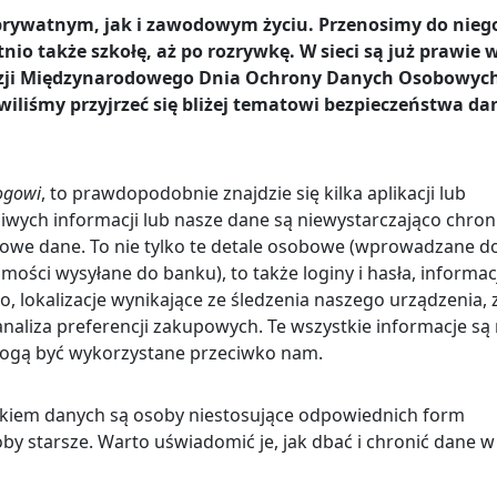
 prywatnym, jak i zawodowym życiu. Przenosimy do nieg
tnio także szkołę, aż po rozrywkę. W sieci są już prawie 
z okazji Międzynarodowego Dnia Ochrony Danych Osobowyc
iliśmy przyjrzeć się bliżej tematowi bezpieczeństwa d
ogowi
, to prawdopodobnie znajdzie się kilka aplikacji lub
iwych informacji lub nasze dane są niewystarczająco chron
ą owe dane. To nie tylko te detale osobowe (wprowadzane d
ości wysyłane do banku), to także loginy i hasła, informac
, lokalizacje wynikające ze śledzenia naszego urządzenia, 
i analiza preferencji zakupowych. Te wszystkie informacje s
mogą być wykorzystane przeciwko nam.
ekiem danych są osoby niestosujące odpowiednich form
oby starsze. Warto uświadomić je, jak dbać i chronić dane w