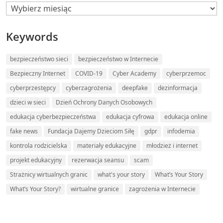
Archives
Keywords
bezpieczeństwo sieci
bezpieczeństwo w Internecie
Bezpieczny Internet
COVID-19
Cyber Academy
cyberprzemoc
cyberprzestępcy
cyberzagrożenia
deepfake
dezinformacja
dzieci w sieci
Dzień Ochrony Danych Osobowych
edukacja cyberbezpieczeństwa
edukacja cyfrowa
edukacja online
fake news
Fundacja Dajemy Dzieciom Siłę
gdpr
infodemia
kontrola rodzicielska
materiały edukacyjne
młodzież i internet
projekt edukacyjny
rezerwacja seansu
scam
Strażnicy wirtualnych granic
what's your story
What’s Your Story
What’s Your Story?
wirtualne granice
zagrożenia w Internecie