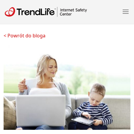
ews Article
< Powrót do bloga