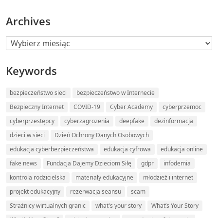
Archives
Archives
Keywords
bezpieczeństwo sieci
bezpieczeństwo w Internecie
Bezpieczny Internet
COVID-19
Cyber Academy
cyberprzemoc
cyberprzestępcy
cyberzagrożenia
deepfake
dezinformacja
dzieci w sieci
Dzień Ochrony Danych Osobowych
edukacja cyberbezpieczeństwa
edukacja cyfrowa
edukacja online
fake news
Fundacja Dajemy Dzieciom Siłę
gdpr
infodemia
kontrola rodzicielska
materiały edukacyjne
młodzież i internet
projekt edukacyjny
rezerwacja seansu
scam
Strażnicy wirtualnych granic
what's your story
What’s Your Story