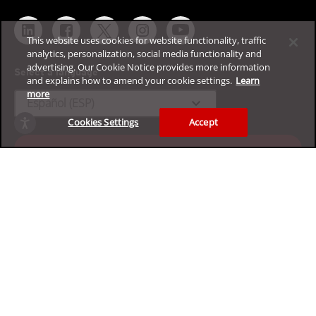
This website uses cookies for website functionality, traffic
analytics, personalization, social media functionality and
advertising. Our Cookie Notice provides more information
Select a language
and explains how to amend your cookie settings.
Learn
more
expand_more
Español (ESP)
Cookies Settings
Accept
Pruebe nuestra plataforma de
ciberseguridad empresarial de
forma gratuita
Solicite su prueba gratuita de 30 días