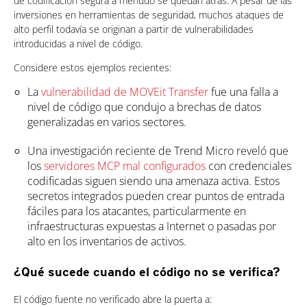
de codificación segura a menudo se quedan atrás. A pesar de las
inversiones en herramientas de seguridad, muchos ataques de
alto perfil todavía se originan a partir de vulnerabilidades
introducidas a nivel de código.
Considere estos ejemplos recientes:
La
vulnerabilidad de MOVEit Transfer
fue una falla a
nivel de código que condujo a brechas de datos
generalizadas en varios sectores.
News Article
Una investigación reciente de Trend Micro reveló que
los
servidores MCP mal configurados
con credenciales
codificadas siguen siendo una amenaza activa. Estos
secretos integrados pueden crear puntos de entrada
fáciles para los atacantes, particularmente en
infraestructuras expuestas a Internet o pasadas por
alto en los inventarios de activos.
¿Qué sucede cuando el código no se verifica?
El código fuente no verificado abre la puerta a: