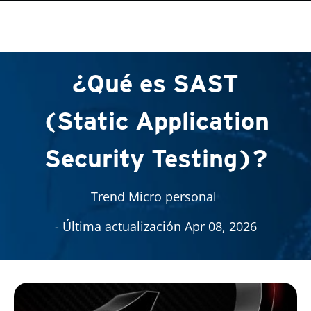
roducts
One-Platform
One-Platform
One-Platform
pen On A New Tab
pen On A New Tab
pen On A New Tab
pen On A New Tab
pen On A New Tab
¿Qué es SAST
(Static Application
Security Testing)?
Trend Micro personal
- Última actualización Apr 08, 2026