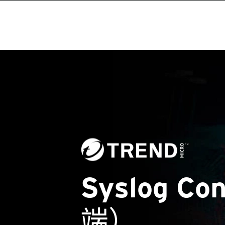
Syslog Co
端）