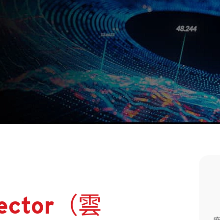
nector（雲