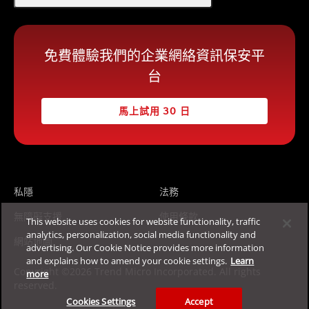
免費體驗我們的企業網絡資訊保安平
台
馬上試用 30 日
私隱
法務
無障礙支援
使用條款
This website uses cookies for website functionality, traffic
analytics, personalization, social media functionality and
網站地圖
advertising. Our Cookie Notice provides more information
and explains how to amend your cookie settings.
Learn
Copyright ©2026 Trend Micro Incorporated. All rights
more
reserved.
Cookies Settings
Accept