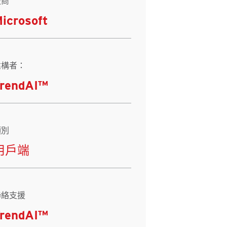
廠商
icrosoft
建構者：
rendAI™
類別
用戶端
聯絡支援
rendAI™