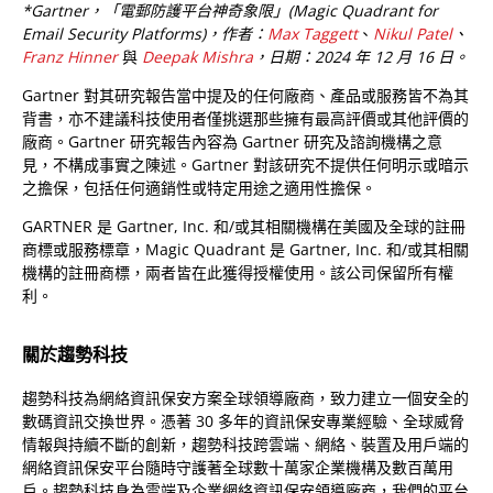
*Gartner，「電郵防護平台神奇象限」(Magic Quadrant for
Email Security Platforms)，作者：
Max Taggett
、
Nikul Patel
、
Franz Hinner
與
Deepak Mishra
，日期：2024 年 12 月 16 日。
Gartner 對其研究報告當中提及的任何廠商、產品或服務皆不為其
背書，亦不建議科技使用者僅挑選那些擁有最高評價或其他評價的
廠商。Gartner 研究報告內容為 Gartner 研究及諮詢機構之意
見，不構成事實之陳述。Gartner 對該研究不提供任何明示或暗示
之擔保，包括任何適銷性或特定用途之適用性擔保。
GARTNER 是 Gartner, Inc. 和/或其相關機構在美國及全球的註冊
商標或服務標章，Magic Quadrant 是 Gartner, Inc. 和/或其相關
機構的註冊商標，兩者皆在此獲得授權使用。該公司保留所有權
利。
關於趨勢科技
趨勢科技為網絡資訊保安方案全球領導廠商，致力建立一個安全的
數碼資訊交換世界。憑著 30 多年的資訊保安專業經驗、全球威脅
情報與持續不斷的創新，趨勢科技跨雲端、網絡、裝置及用戶端的
網絡資訊保安平台隨時守護著全球數十萬家企業機構及數百萬用
戶。趨勢科技身為雲端及企業網絡資訊保安領導廠商，我們的平台