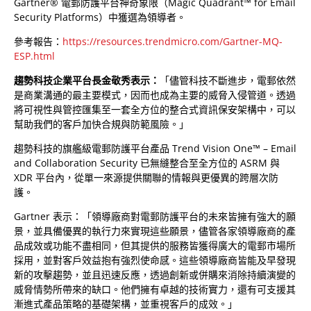
Gartner® 電郵防護平台神奇象限（Magic Quadrant™ for Email
Security Platforms）中獲選為領導者。
參考報告：
https://resources.trendmicro.com/Gartner-MQ-
ESP.html
趨勢科技企業平台長金敬秀表示：
「儘管科技不斷進步，電郵依然
是商業溝通的最主要模式，因而也成為主要的威脅入侵管道。透過
將可視性與管控匯集至一套全方位的整合式資訊保安架構中，可以
幫助我們的客戶加快合規與防範風險。」
趨勢科技的旗艦級電郵防護平台產品 Trend Vision One™ – Email
and Collaboration Security 已無縫整合至全方位的 ASRM 與
XDR 平台內，從單一來源提供關聯的情報與更優異的跨層次防
護。
Gartner 表示：「領導廠商對電郵防護平台的未來皆擁有強大的願
景，並具備優異的執行力來實現這些願景，儘管各家領導廠商的產
品成效或功能不盡相同，但其提供的服務皆獲得廣大的電郵市場所
採用，並對客戶效益抱有強烈使命感。這些領導廠商皆能及早發現
新的攻擊趨勢，並且迅速反應，透過創新或併購來消除持續演變的
威脅情勢所帶來的缺口。他們擁有卓越的技術實力，還有可支援其
漸進式產品策略的基礎架構，並重視客戶的成效。」