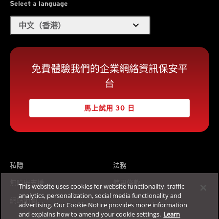
Select a language
expand_more
中文（香港）
免費體驗我們的企業網絡資訊保安平
台
馬上試用 30 日
私隱
法務
無障礙支援
使用條款
This website uses cookies for website functionality, traffic
analytics, personalization, social media functionality and
網站地圖
advertising. Our Cookie Notice provides more information
and explains how to amend your cookie settings.
Learn