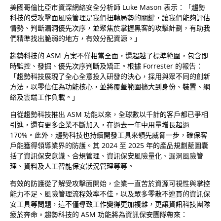
美國哥倫比亞市資深網絡安全分析師 Luke Mason 表示：「趨勢
科技的受攻擊面風險管理是我們扭轉局勢的關鍵，讓我們能夠評估
情勢、判斷漏洞優先次序，並聚焦於掌握黑客的攻擊計劃，有助我
們精準找出脆弱的地方，有效分配資源。」
趨勢科技的 ASM 方案不僅相當全面，還超越了標準範圍，包含即
時監控、發掘、優先次序判斷及矯正。根據 Forrester 的報告：
「趨勢科技展現了全心全意投入研發的決心，採用與眾不同的創新
方法，以零信任為功能核心，並將覆蓋範圍擴大到身份、裝置、網
絡及雲端工作負載。」
自從趨勢科技推出 ASM 功能以來，全球數以千計的客戶都已爭相
引進，還有更多企業不斷加入，在過去一年中用量增長超過
170%。此外，趨勢科技也持續開發工具來領先威脅一步，確保客
戶能獲得領導業界的防護。其 2024 至 2025 年的產品規劃藍圖囊
括了資訊保安意識、合規管理、資訊保安風險量化、漏洞風險管
理、資料及人工智能保安狀況管理等等。
有效的防護從了解受攻擊面開始，企業一直苦於資源可視性與掌控
能力不足、風險管理流程效率不佳，以及眾多零散不連貫的資訊保
安工具等問題，這不僅導致工作變得更加複雜，更讓資訊科技團隊
疲於奔命。趨勢科技的 ASM 功能將為資訊保安團隊帶來：