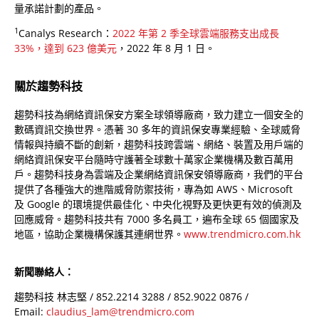
量承諾計劃的產品。
1
Canalys Research：
2022 年第 2 季全球雲端服務支出成長
33%，達到 623 億美元
，2022 年 8 月 1 日。
關於趨勢科技
趨勢科技為網絡資訊保安方案全球領導廠商，致力建立一個安全的
數碼資訊交換世界。憑著 30 多年的資訊保安專業經驗、全球威脅
情報與持續不斷的創新，趨勢科技跨雲端、網絡、裝置及用戶端的
網絡資訊保安平台隨時守護著全球數十萬家企業機構及數百萬用
戶。趨勢科技身為雲端及企業網絡資訊保安領導廠商，我們的平台
提供了各種強大的進階威脅防禦技術，專為如 AWS、Microsoft
及 Google 的環境提供最佳化、中央化視野及更快更有效的偵測及
回應威脅。趨勢科技共有 7000 多名員工，遍布全球 65 個國家及
地區，協助企業機構保護其連網世界。
www.trendmicro.com.hk
新聞聯絡人：
趨勢科技 林志堅 / 852.2214 3288 / 852.9022 0876 /
Email:
claudius_lam@trendmicro.com