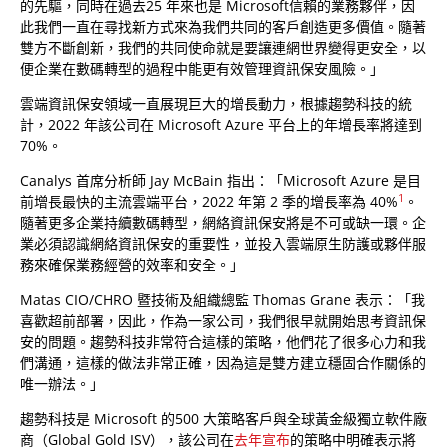
的先驅，同時在過去25 年來也是 Microsoft信賴的業務夥伴，因
此我們一直在尋找新方式來為我們共同的客戶創造更多價值。隨著
雙方不斷創新，我們的共同使命就是要讓連網世界變得更安全，以
便企業在數碼轉型的過程中能更有效管理資訊保安風險。」
雲端資訊保安領域一直展現巨大的增長動力，根據趨勢科技的統
計，2022 年該公司在 Microsoft Azure 平台上的年增長率將達到
70%。
Canalys 首席分析師 Jay McBain 指出：「Microsoft Azure 是目
1
前增長最快的主流雲端平台，2022 年第 2 季的增長率為 40%
。
隨著更多企業持續數碼轉型，網絡資訊保安將是不可或缺一環。企
業必須認識網絡資訊保安的重要性，並投入雲端原生防護或夥伴服
務來確保業務經營的效率和安全。」
Matas CIO/CHRO 暨技術及組織總監 Thomas Grane 表示：「我
喜歡超前部署，因此，作為一家公司，我們很早就開始思考資訊保
安的問題。趨勢科技非常符合這樣的策略，他們花了很多心力和我
們溝通，這樣的做法非常正確，因為這是雙方建立穩固合作關係的
唯一辦法。」
趨勢科技是 Microsoft 的500 大策略客戶與全球黃金級獨立軟件廠
商（Global Gold ISV），該公司在
去年宣布
的策略中明確表示將