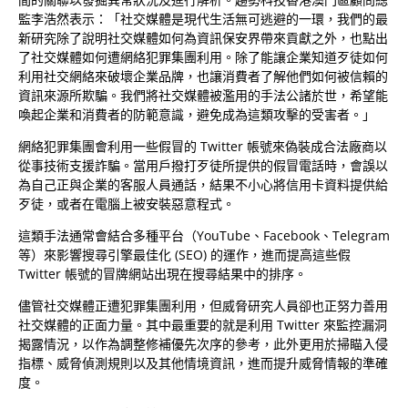
監李浩然表示：「社交媒體是現代生活無可逃避的一環，我們的最
新研究除了說明社交媒體如何為資訊保安界帶來貢獻之外，也點出
了社交媒體如何遭網絡犯罪集團利用。除了能讓企業知道歹徒如何
利用社交網絡來破壞企業品牌，也讓消費者了解他們如何被信賴的
資訊來源所欺騙。我們將社交媒體被濫用的手法公諸於世，希望能
喚起企業和消費者的防範意識，避免成為這類攻擊的受害者。」
網絡犯罪集團會利用一些假冒的 Twitter 帳號來偽裝成合法廠商以
從事技術支援詐騙。當用戶撥打歹徒所提供的假冒電話時，會誤以
為自己正與企業的客服人員通話，結果不小心將信用卡資料提供給
歹徒，或者在電腦上被安裝惡意程式。
這類手法通常會結合多種平台（YouTube、Facebook、Telegram
等）來影響搜尋引擎最佳化 (SEO) 的運作，進而提高這些假
Twitter 帳號的冒牌網站出現在搜尋結果中的排序。
儘管社交媒體正遭犯罪集團利用，但威脅研究人員卻也正努力善用
社交媒體的正面力量。其中最重要的就是利用 Twitter 來監控漏洞
揭露情況，以作為調整修補優先次序的參考，此外更用於掃瞄入侵
指標、威脅偵測規則以及其他情境資訊，進而提升威脅情報的準確
度。