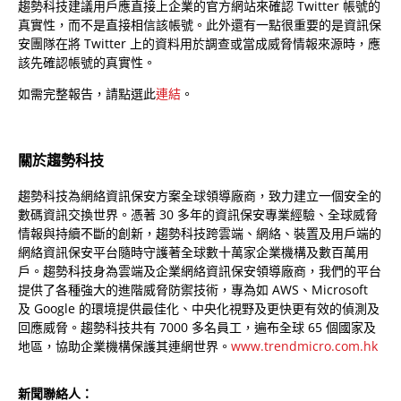
趨勢科技建議用戶應直接上企業的官方網站來確認 Twitter 帳號的
真實性，而不是直接相信該帳號。此外還有一點很重要的是資訊保
安團隊在將 Twitter 上的資料用於調查或當成威脅情報來源時，應
該先確認帳號的真實性。
如需完整報告，請點選此
連結
。
關於趨勢科技
趨勢科技為網絡資訊保安方案全球領導廠商，致力建立一個安全的
數碼資訊交換世界。憑著 30 多年的資訊保安專業經驗、全球威脅
情報與持續不斷的創新，趨勢科技跨雲端、網絡、裝置及用戶端的
網絡資訊保安平台隨時守護著全球數十萬家企業機構及數百萬用
戶。趨勢科技身為雲端及企業網絡資訊保安領導廠商，我們的平台
提供了各種強大的進階威脅防禦技術，專為如 AWS、Microsoft
及 Google 的環境提供最佳化、中央化視野及更快更有效的偵測及
回應威脅。趨勢科技共有 7000 多名員工，遍布全球 65 個國家及
地區，協助企業機構保護其連網世界。
www.trendmicro.com.hk
新聞聯絡人：