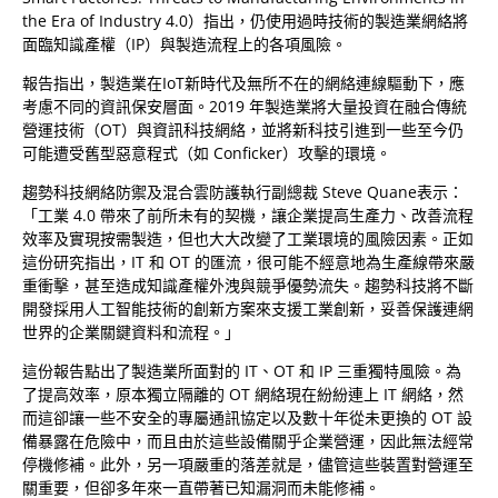
the Era of Industry 4.0）指出，仍使用過時技術的製造業網絡將
面臨知識產權（IP）與製造流程上的各項風險。
報告指出，製造業在IoT新時代及無所不在的網絡連線驅動下，應
考慮不同的資訊保安層面。2019 年製造業將大量投資在融合傳統
營運技術（OT）與資訊科技網絡，並將新科技引進到一些至今仍
可能遭受舊型惡意程式（如 Conficker）攻擊的環境。
趨勢科技網絡防禦及混合雲防護執行副總裁 Steve Quane表示：
「工業 4.0 帶來了前所未有的契機，讓企業提高生產力、改善流程
效率及實現按需製造，但也大大改變了工業環境的風險因素。正如
這份研究指出，IT 和 OT 的匯流，很可能不經意地為生產線帶來嚴
重衝擊，甚至造成知識產權外洩與競爭優勢流失。趨勢科技將不斷
開發採用人工智能技術的創新方案來支援工業創新，妥善保護連網
世界的企業關鍵資料和流程。」
這份報告點出了製造業所面對的 IT、OT 和 IP 三重獨特風險。為
了提高效率，原本獨立隔離的 OT 網絡現在紛紛連上 IT 網絡，然
而這卻讓一些不安全的專屬通訊協定以及數十年從未更換的 OT 設
備暴露在危險中，而且由於這些設備關乎企業營運，因此無法經常
停機修補。此外，另一項嚴重的落差就是，儘管這些裝置對營運至
關重要，但卻多年來一直帶著已知漏洞而未能修補。