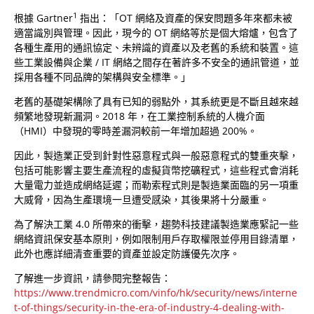
1
根據 Gartner
指出：「OT 網絡及資產的保安問題多年來都未被
適當識別與管理。因此，現今的 OT 網絡等於是個大熔爐，包含了
各種生產用的通訊協定、未辨識的資產以及老舊的系統和裝置。這
些工業設備與企業 / IT 網絡之間存在著許多不安全的通訊管道，並
採用各種不同品牌的架構與安全標準。」
老舊的基礎架構除了具有已知的弱點外，其系統更是不斷且越來越
頻繁地發現新漏洞。2018 年，在工業控制系統的人機介面
（HMI）中發現的零時差漏洞較前一年增加超過 200%。
因此，製造業正受到針對性惡意程式與一般惡意程式的雙重夾擊，
包括可能影響主要生產流程的虛擬貨幣挖礦程式，這些程式會消耗
大量電力並造成網絡延遲；而勒索程式則是製造業面臨的另一項重
大威脅，因為生產環境一旦遭受感染，其後果將十分嚴重。
為了解決工業 4.0 所帶來的衝擊，趨勢科技建議製造業應緊記一些
網絡資訊保安基本原則，例如限制用戶存取權限並停用目錄清單，
此外也應詳細清查重要的資產並設定防護優先次序。
了解進一步資訊，請參閱完整報告：
https://www.trendmicro.com/vinfo/hk/security/news/interne
t-of-things/security-in-the-era-of-industry-4-dealing-with-