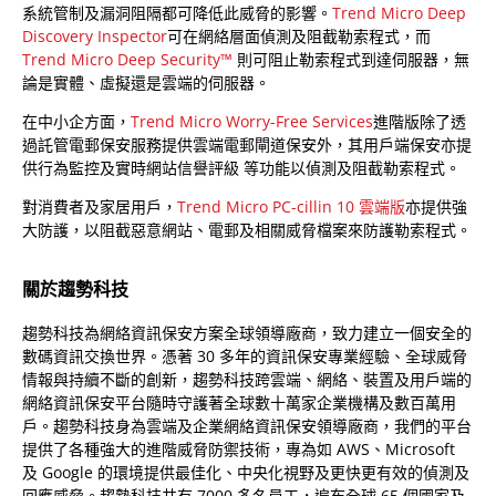
系統管制及漏洞阻隔都可降低此威脅的影響。
Trend Micro Deep
Discovery Inspector
可在網絡層面偵測及阻截勒索程式，而
Trend Micro Deep Security™
則可阻止勒索程式到達伺服器，無
論是實體、虛擬還是雲端的伺服器。
在中小企方面，
Trend Micro Worry-Free Services
進階版除了透
過託管電郵保安服務提供雲端電郵閘道保安外，其用戶端保安亦提
供行為監控及實時網站信譽評級 等功能以偵測及阻截勒索程式。
對消費者及家居用戶，
Trend Micro PC-cillin 10 雲端版
亦提供強
大防護，以阻截惡意網站、電郵及相關威脅檔案來防護勒索程式。
關於趨勢科技
趨勢科技為網絡資訊保安方案全球領導廠商，致力建立一個安全的
數碼資訊交換世界。憑著 30 多年的資訊保安專業經驗、全球威脅
情報與持續不斷的創新，趨勢科技跨雲端、網絡、裝置及用戶端的
網絡資訊保安平台隨時守護著全球數十萬家企業機構及數百萬用
戶。趨勢科技身為雲端及企業網絡資訊保安領導廠商，我們的平台
提供了各種強大的進階威脅防禦技術，專為如 AWS、Microsoft
及 Google 的環境提供最佳化、中央化視野及更快更有效的偵測及
回應威脅。趨勢科技共有 7000 多名員工，遍布全球 65 個國家及