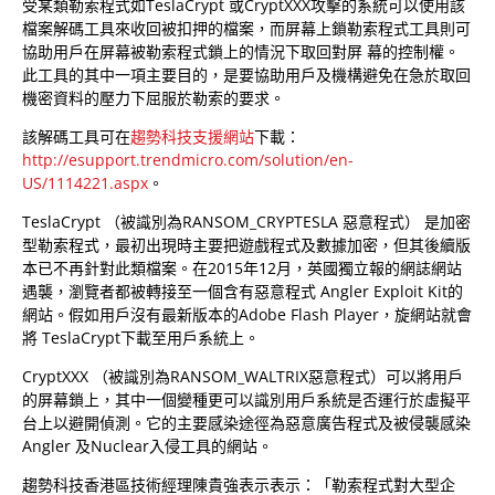
受某類勒索程式如TeslaCrypt 或CryptXXX攻擊的系統可以使用該
檔案解碼工具來收回被扣押的檔案，而屏幕上鎖勒索程式工具則可
協助用戶在屏幕被勒索程式鎖上的情況下取回對屏 幕的控制權。
此工具的其中一項主要目的，是要協助用戶及機構避免在急於取回
機密資料的壓力下屈服於勒索的要求。
該解碼工具可在
趨勢科技支援網站
下載：
http://esupport.trendmicro.com/solution/en-
US/1114221.aspx
。
TeslaCrypt （被識別為RANSOM_CRYPTESLA 惡意程式） 是加密
型勒索程式，最初出現時主要把遊戲程式及數據加密，但其後續版
本已不再針對此類檔案。在2015年12月，英國獨立報的網誌網站
遇襲，瀏覽者都被轉接至一個含有惡意程式 Angler Exploit Kit的
網站。假如用戶沒有最新版本的Adobe Flash Player，旋網站就會
將 TeslaCrypt下載至用戶系統上。
CryptXXX （被識別為RANSOM_WALTRIX惡意程式）可以將用戶
的屏幕鎖上，其中一個變種更可以識別用戶系統是否運行於虛擬平
台上以避開偵測。它的主要感染途徑為惡意廣告程式及被侵襲感染
Angler 及Nuclear入侵工具的網站。
趨勢科技香港區技術經理陳貴強表示表示：「勒索程式對大型企