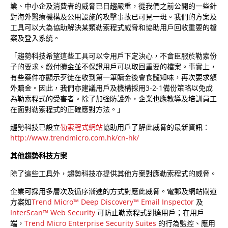
業、中小企及消費者的威脅已日趨嚴重，從我們之前公開的一些針
對海外醫療機構及公用設施的攻擊事故已可見一斑。我們的方案及
工具可以大為協助解決某類勒索程式威脅和協助用戶回收重要的檔
案及登入系統。
「趨勢科技希望這些工具可以令用戶下定決心，不會臣服於勒索份
子的要求。繳付贖金並不保證用戶可以取回重要的檔案。事實上，
有些案件亦顯示歹徒在收到第一筆贖金後會食髓知味，再次要求額
外贖金。因此，我們亦建議用戶及機構採用3-2-1備份策略以免成
為勒索程式的受害者。除了加強防護外，企業也應教導及培訓員工
在面對勒索程式的正確應對方法。」
趨勢科技已設立
勒索程式網站
協助用戶了解此威脅的最新資訊：
http://www.trendmicro.com.hk/cn-hk/
其他趨勢科技方案
除了這些工具外，趨勢科技亦提供其他方案對應勒索程式的威脅。
企業可採用多層次及循序漸進的方式對應此威脅。電郵及網站閘道
方案如
Trend Micro™ Deep Discovery™ Email Inspector
及
InterScan™ Web Security
可防止勒索程式到達用戶；在用戶
端，
Trend Micro Enterprise Security Suites
的行為監控、應用