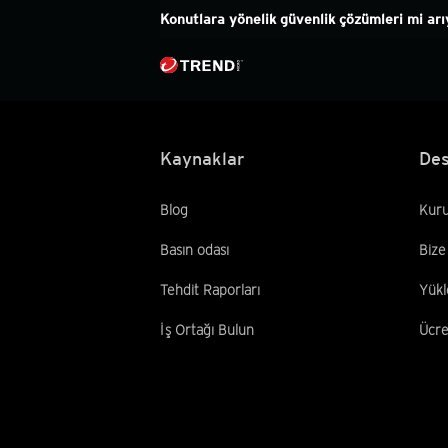
Konutlara yönelik güvenlik çözümleri mi ar
Konutlara yönelik güvenlik çözümleri mi ar
S
Kaynaklar
Des
Blog
Kuru
Basın odası
Bize
Tehdit Raporları
Yükl
İş Ortağı Bulun
Ücre