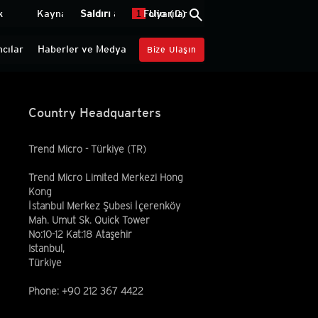
search
search
k
k
Kaynaklar
Kaynaklar
Saldırı altında mısınız?
Oturum aç
Oturum aç
1
Folio (
Uyarılar
0
)
mcılar
mcılar
Haberler ve Medya
Haberler ve Medya
Bize Ulaşın
Bize Ulaşın
Country Headquarters
Trend Micro - Türkiye (TR)
Trend Micro Limited Merkezi Hong
Kong
İstanbul Merkez Şubesi İçerenköy
Mah. Umut Sk. Quick Tower
No:10-12 Kat:18 Ataşehir
Istanbul,
Türkiye
Phone: +90 212 367 4422