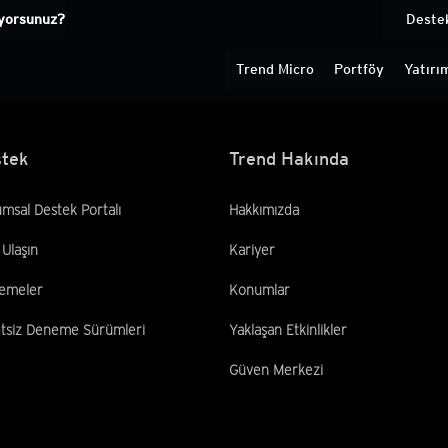
ıyorsunuz?
ıyorsunuz?
aldırı altında mısınız?
1
Uyarılar
Folio (
0
)
Deste
Deste
Trend Micro
Trend Micro
Portföy
Portföy
Yatırı
Yatırı
tek
Trend Hakında
msal Destek Portalı
Hakkımızda
 Ulaşın
Kariyer
emeler
Konumlar
tsiz Deneme Sürümleri
Yaklaşan Etkinlikler
Güven Merkezi