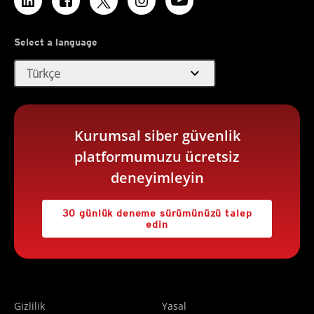
Select a language
expand_more
Türkçe
Kurumsal siber güvenlik
platformumuzu ücretsiz
deneyimleyin
30 günlük deneme sürümünüzü talep
edin
Gizlilik
Yasal