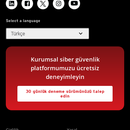
Select a language
expand_more
Türkçe
Kurumsal siber güvenlik
platformumuzu ücretsiz
deneyimleyin
30 günlük deneme sürümünüzü talep
edin
Gizlilik
Yasal