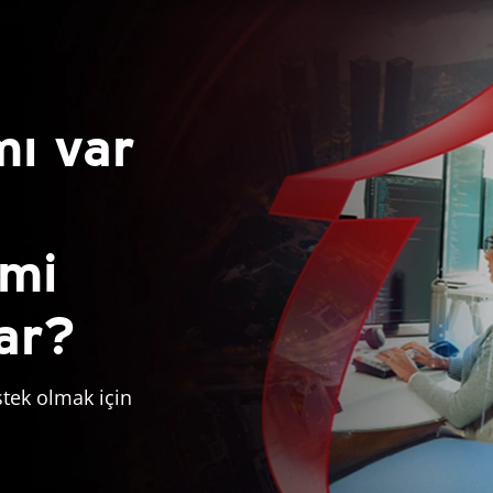
mı var
 mi
var?
stek olmak için