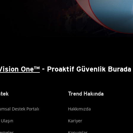
Vision One™
- Proaktif Güvenlik Burada 
tek
Trend Hakında
msal Destek Portalı
Hakkımızda
 Ulaşın
Kariyer
lemeler
Konumlar