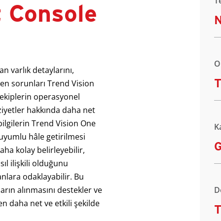
T
 Console
O
 varlık detaylarını,
T
len sorunları Trend Vision
k ekiplerin operasyonel
uziyetler hakkında daha net
ilgilerin Trend Vision One
K
uyumlu hâle getirilmesi
G
aha kolay belirleyebilir,
ıl ilişkili olduğunu
anlara odaklayabilir. Bu
ların alınmasını destekler ve
D
rken daha net ve etkili şekilde
T