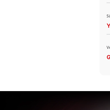
S
Y
V
G