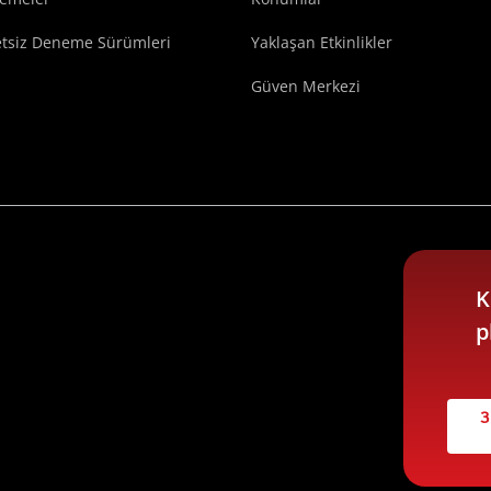
etsiz Deneme Sürümleri
Yaklaşan Etkinlikler
Güven Merkezi
K
p
3