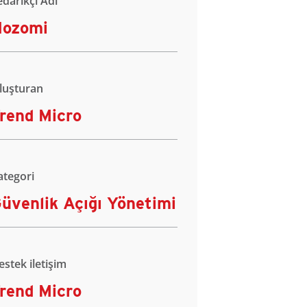
edarikçi Adı
Nozomi
luşturan
rend Micro
ategori
üvenlik Açığı Yönetimi
estek iletişim
rend Micro