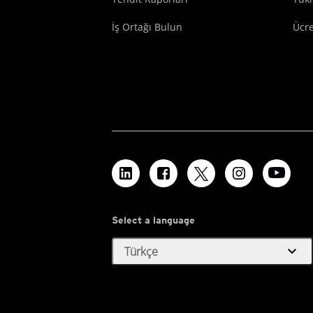
İş Ortağı Bulun
Ücr
Select a language
expand_more
Türkçe