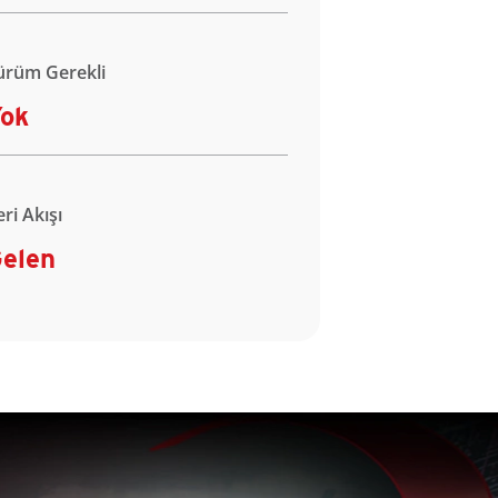
ürüm Gerekli
ok
eri Akışı
elen