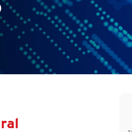
)
ral