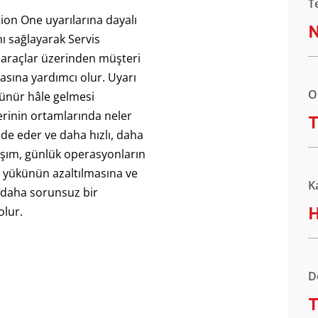
T
ion One uyarılarına dayalı
N
nı sağlayarak Servis
rı araçlar üzerinden müşteri
asına yardımcı olur. Uyarı
O
örünür hâle gelmesi
lerinin ortamlarında neler
T
lde eder ve daha hızlı, daha
klaşım, günlük operasyonların
 yükünün azaltılmasına ve
K
 daha sorunsuz bir
H
lur.
D
T