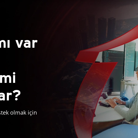
mı var
 mi
var?
stek olmak için