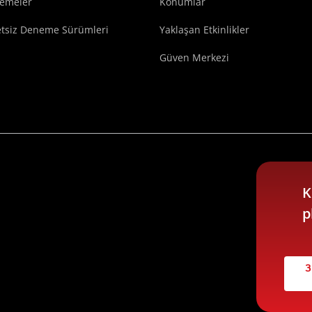
lemeler
Konumlar
etsiz Deneme Sürümleri
Yaklaşan Etkinlikler
Güven Merkezi
K
p
3