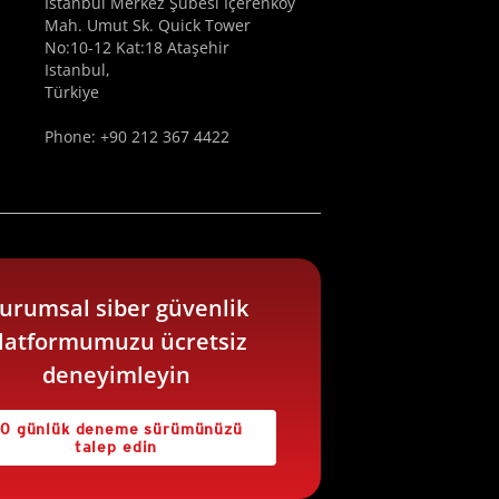
İstanbul Merkez Şubesi İçerenköy
Mah. Umut Sk. Quick Tower
No:10-12 Kat:18 Ataşehir
Istanbul,
Türkiye
Phone: +90 212 367 4422
urumsal siber güvenlik
latformumuzu ücretsiz
deneyimleyin
0 günlük deneme sürümünüzü
talep edin