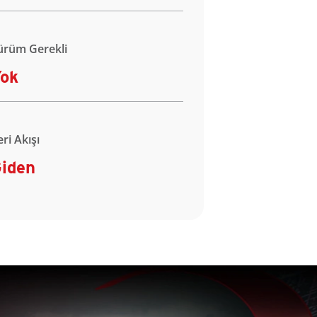
ürüm Gerekli
ok
eri Akışı
iden