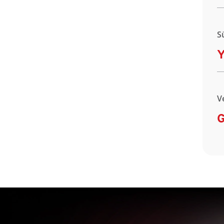
S
Y
V
G