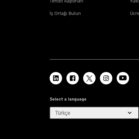
Tehdit Raporları
Yük
İş Ortağı Bulun
Ücr
Select a language
expand_more
Türkçe