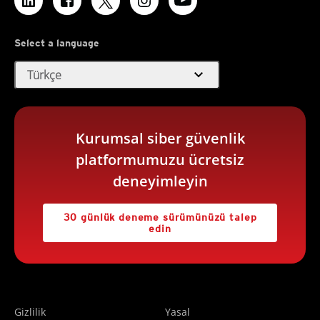
Select a language
expand_more
Türkçe
Kurumsal siber güvenlik
platformumuzu ücretsiz
deneyimleyin
30 günlük deneme sürümünüzü talep
edin
Gizlilik
Yasal