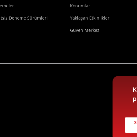
lemeler
Konumlar
etsiz Deneme Sürümleri
Yaklaşan Etkinlikler
Güven Merkezi
K
p
3