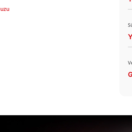
vuzu
S
Y
V
G