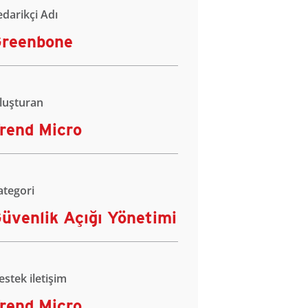
edarikçi Adı
reenbone
luşturan
rend Micro
ategori
üvenlik Açığı Yönetimi
estek iletişim
rend Micro