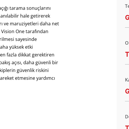
T
çığı tarama sonuçlarını
nılabilir hale getirerek
G
ları ve maruziyetleri daha net
d Vision One tarafından
irilmesi sayesinde
O
daha yüksek etki
T
 en fazla dikkat gerektiren
 bakış açısı, daha güvenli bir
iplerin güvenlik riskini
 hareket etmesine yardımcı
K
G
D
T