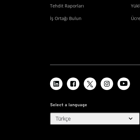
Tehdit Raporları
Yük
İş Ortağı Bulun
Ücr
Select a language
expand_more
Türkçe