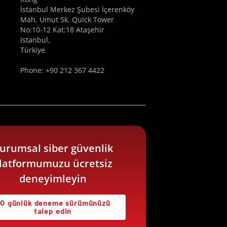
İstanbul Merkez Şubesi İçerenköy
Mah. Umut Sk. Quick Tower
No:10-12 Kat:18 Ataşehir
Istanbul,
Türkiye
Phone: +90 212 367 4422
urumsal siber güvenlik
latformumuzu ücretsiz
deneyimleyin
0 günlük deneme sürümünüzü
talep edin