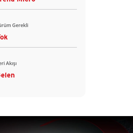
ürüm Gerekli
ok
eri Akışı
elen