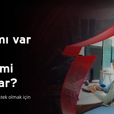
mı var
 mi
var?
stek olmak için