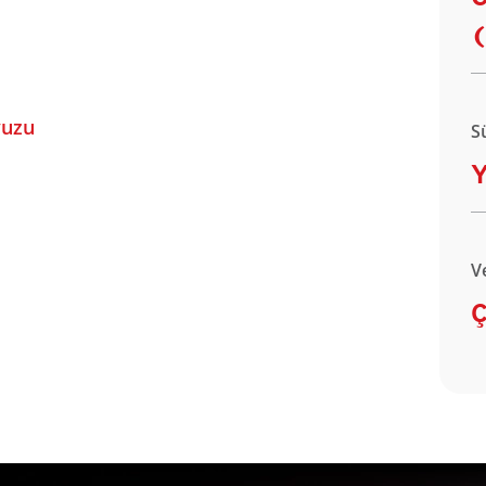
(
vuzu
S
Y
V
Ç