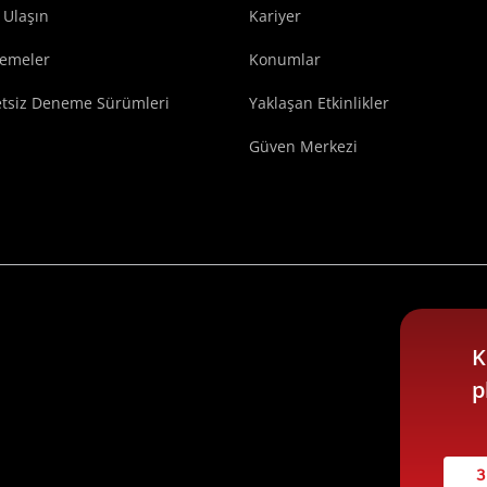
 Ulaşın
Kariyer
lemeler
Konumlar
etsiz Deneme Sürümleri
Yaklaşan Etkinlikler
Güven Merkezi
K
p
3