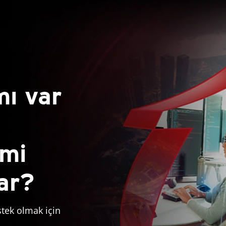
mı var
 mi
var?
stek olmak için