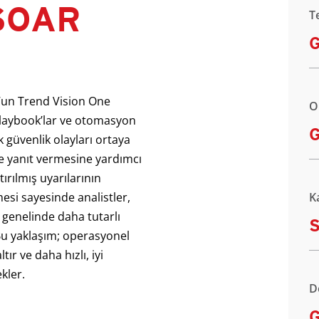
 SOAR
T
G
un Trend Vision One
O
playbook’lar ve otomasyon
G
k güvenlik olayları ortaya
de yanıt vermesine yardımcı
ırılmış uyarılarının
mesi sayesinde analistler,
K
genelinde daha tutarlı
 Bu yaklaşım; operasyonel
tır ve daha hızlı, iyi
kler.
D
G