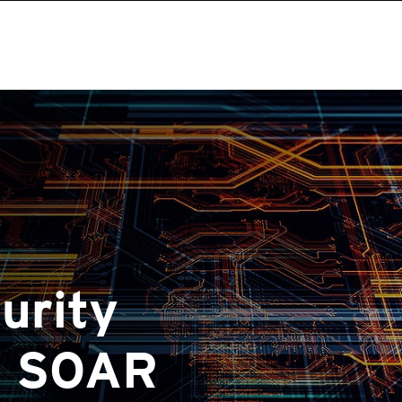
urity
s SOAR