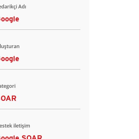
edarikçi Adı
oogle
luşturan
oogle
ategori
SOAR
estek iletişim
oogle SOAR