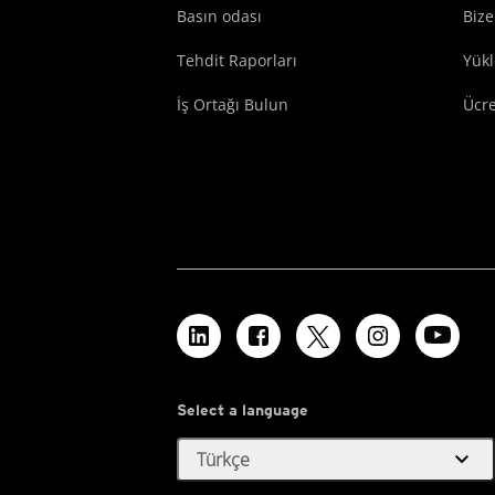
Basın odası
Bize
Tehdit Raporları
Yük
İş Ortağı Bulun
Ücr
Select a language
expand_more
Türkçe