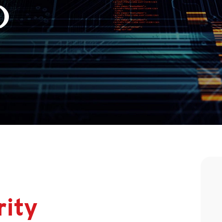
)
rity