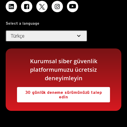
Select a language
expand_more
Türkçe
Kurumsal siber güvenlik
platformumuzu ücretsiz
deneyimleyin
30 günlük deneme sürümünüzü talep
edin