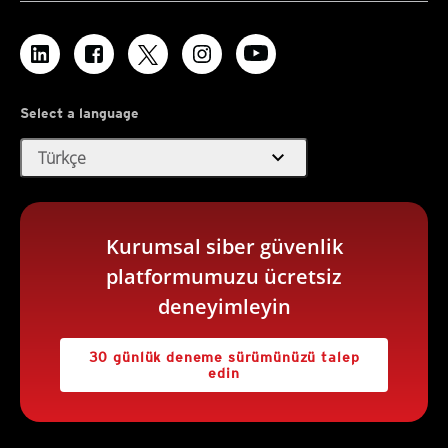
Select a language
expand_more
Türkçe
Kurumsal siber güvenlik
platformumuzu ücretsiz
deneyimleyin
30 günlük deneme sürümünüzü talep
edin