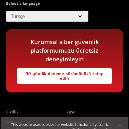
Select a language
expand_more
Türkçe
Kurumsal siber güvenlik
platformumuzu ücretsiz
deneyimleyin
30 günlük deneme sürümünüzü talep
edin
Gizlilik
Yasal
Erişilebilirlik
Kullanım Koşulları
This website uses cookies for website functionality, traffic