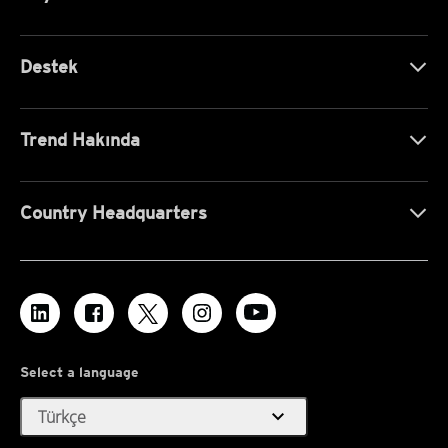
Destek
Trend Hakında
Country Headquarters
Select a language
expand_more
Türkçe