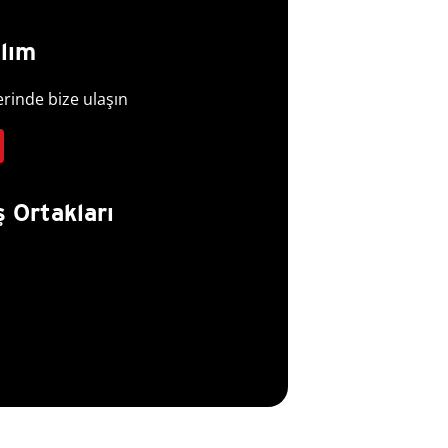
alım
erinde bize ulaşın
ş Ortakları