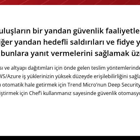
luşların bir yandan güvenlik faaliyetl
iğer yandan hedefli saldırıları ve fidye 
 bunlara yanıt vermelerini sağlamak üzer
e altyapı dağıtımları için önde gelen teslim yöntemlerinden
AWS/Azure iş yüklerinizin yüksek düzeyde erişilebilirliğini sa
 otomatik hale getirmek için Trend Micro’nun Deep Security 
liştirmek için Chef’i kullanmanız sayesinde güvenlik otomas