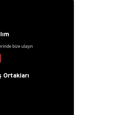
alım
erinde bize ulaşın
ş Ortakları