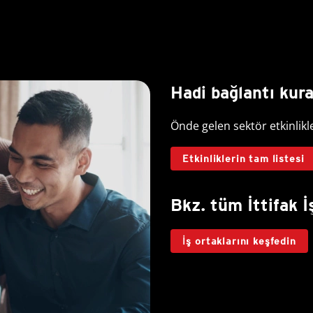
Hadi bağlantı kur
Önde gelen sektör etkinlikl
Etkinliklerin tam listesi
Bkz. tüm İttifak İ
İş ortaklarını keşfedin