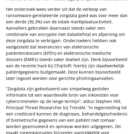
Het onderzoek wees verder uit dat de verkoop van
ransomware-gerelateerde zorgdata goed was voor meer dan
een derde (36,3%) van de totale marktplaatsactiviteit.
Aanvallers gebruiken daarnaast steeds vaker een
combinatie van encryptie met datadiefstal en afpersing om
deze zorgdata te verkrijgen. Onderzoekers hebben ook
vastgesteld dat leveranciers van elektronische
patiëntendossiers (EPD’s) en elektronische medische
dossiers (EMR’s) steeds vaker doelwit zijn. Denk bijvoorbeeld
aan de recente hack bij ChipSoft: hierbij zijn daadwerkelijk
patiëntgegevens buitgemaakt. Deze kunnen bijvoorbeeld
later ingezet worden voor gerichte phishingaanvallen.
“Zorgdata zijn geëvolueerd van simpelweg gestolen
informatie tot een waardevolle bron van inkomsten voor
cybercriminelen op de lange termijn”, aldus Stephen Hilt,
Principal Threat Researcher bij TrendAI. “In tegenstelling tot
een creditcard kunnen de diagnoses, behandelgeschiedenis
of biometrische gegevens van een patiënt niet zomaar
worden geannuleerd en opnieuw worden uitgegeven. Dit
maakt zorgorganisaties bijzonder aantrekkelijk voor