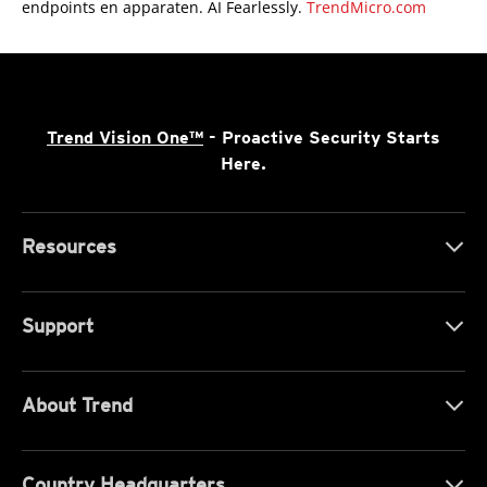
endpoints en apparaten. AI Fearlessly.
TrendMicro.com
Trend Vision One™
- Proactive Security Starts
Here.
Resources
Support
About Trend
Country Headquarters