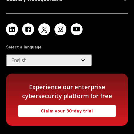
Select a language
expand_more
English
Experience our enterprise
cybersecurity platform for free
Claim your 30-day trial