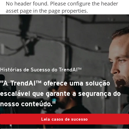
No header found. Please configure the header
asset page in the page properties.
Histórias de Sucesso do TrendAI™
“Trata-se de ferramentas eficazes e
inovadoras, aliadas a uma ótima
parceria.”
Leia casos de sucesso