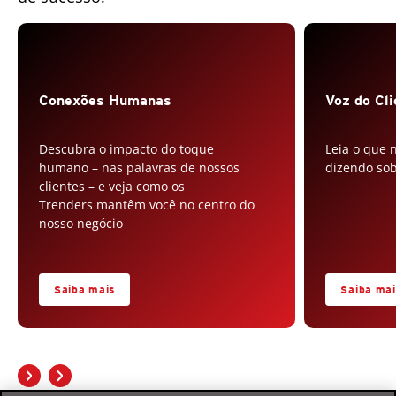
Conexões Humanas
Voz do Cl
Descubra o impacto do toque
Leia o que 
humano – nas palavras de nossos
dizendo sob
clientes – e veja como os
Trenders mantêm você no centro do
nosso negócio
Saiba mais
Saiba mai