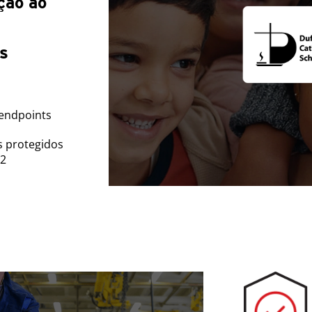
ção ao
s
 endpoints
s protegidos
12