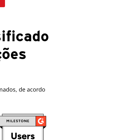
ificado
ções
smados, de acordo