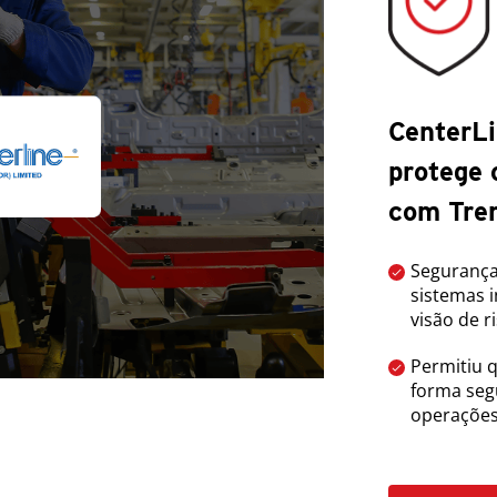
CenterLi
protege 
com Tre
Segurança
sistemas 
visão de r
Permitiu 
forma seg
operaçõe