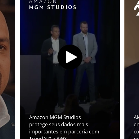
Amazon MGM Studios
A
a
protege seus dados mais
e
n
importantes em parceria com
co
TrendAI™ e AWS
ma