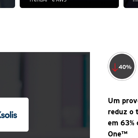
Um prov
reduz o 
em 63% 
One™