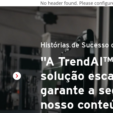
No header found. Please configure
Histórias de Sucesso
“Trata-se d
eficazes e i
aliadas a u
parceria.”