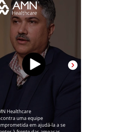
MN Healthcare
ncontra uma equipe
mprometida em ajudá-la a se
nter à frente das ameaças