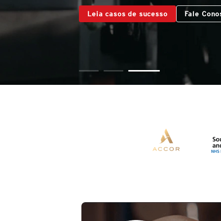
Leia casos de sucesso
Fale Cono