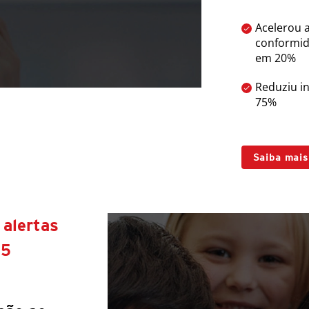
Acelerou a
conformid
em 20%
Reduziu in
75%
Saiba mais
 alertas
25