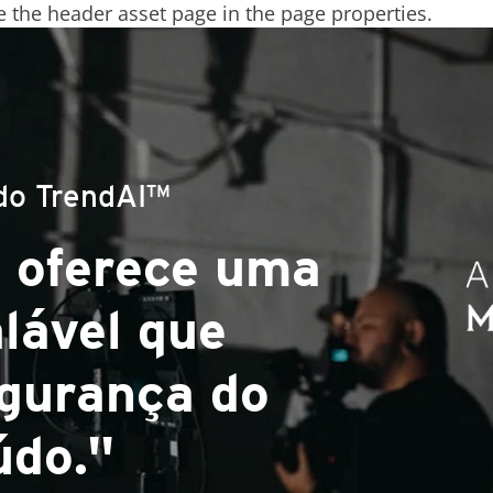
 the header asset page in the page properties.
 do TrendAI™
e ferramentas
novadoras,
ma ótima