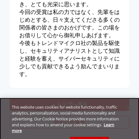
き、とても光栄に思います。
今回の受賞は私の力ではなく、先輩をは
じめとする、日々支えてくださる多くの
関係者の皆さまのおかげです。この場を
お借りして心から御礼申しあげます。
今後もトレンドマイクロ社の製品を駆使
し、セキュリティアナリストとして知識
と経験を蓄え、サイバーセキュリティに
少しでも貢献できるよう励んでまいりま
す。
▲トップへ戻る
This website uses cookies for website functionality, traffic
analytics, personalization, social media functionality and
advertising. Our Cookie Notice provides more information
昨年の受賞者
and explains how to amend your cookie settings.
Learn
more