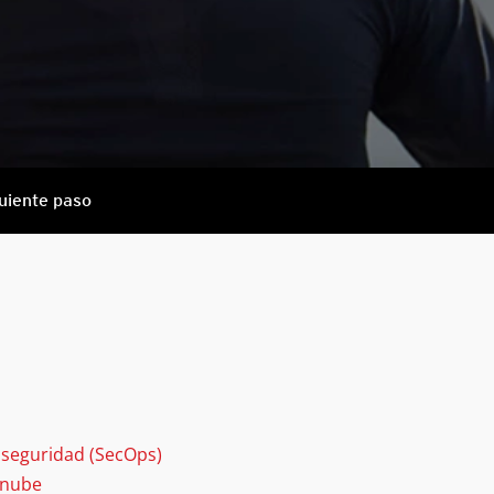
guiente paso
 seguridad (SecOps)
 nube