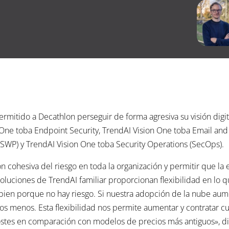
ermitido a Decathlon perseguir de forma agresiva su visión dig
One toba Endpoint Security, TrendAI Vision One toba Email and 
SWP) y TrendAI Vision One toba Security Operations (SecOps).
n cohesiva del riesgo en toda la organización y permitir que l
 soluciones de TrendAI familiar proporcionan flexibilidad en lo 
y bien porque no hay riesgo. Si nuestra adopción de la nube a
os menos. Esta flexibilidad nos permite aumentar y contratar c
costes en comparación con modelos de precios más antiguos», d