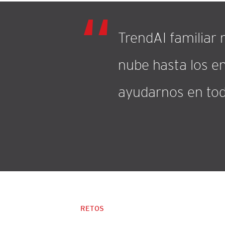
TrendAI familiar
nube hasta los e
ayudarnos en to
RETOS