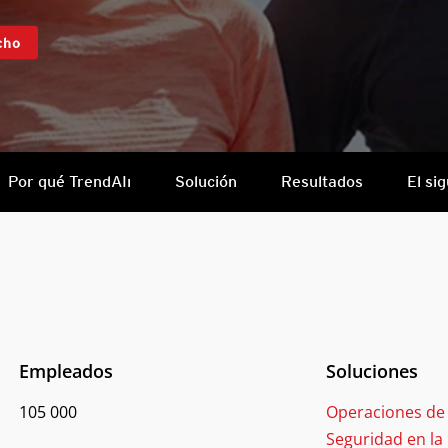
cho
Por qué TrendAIı
Solución
Resultados
El si
Empleados
Soluciones
105 000
Operaciones de
Seguridad en la