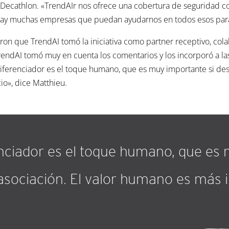
 Decathlon. «TrendAIr nos ofrece una cobertura de seguridad c
o hay muchas empresas que puedan ayudarnos en todos esos par
on que TrendAI tomó la iniciativa como partner receptivo, col
endAI tomó muy en cuenta los comentarios y los incorporó a las
iferenciador es el toque humano, que es muy importante si dese
o», dice Matthieu.
enciador es el toque humano, que es
asociación. El valor humano es más 