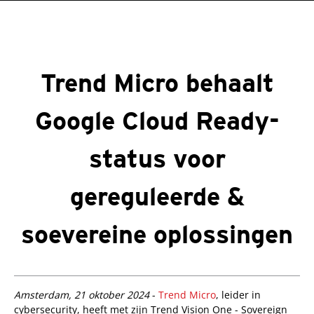
roducts
One-Platform
pen On A New Tab
pen On A New Tab
pen On A New Tab
pen On A New Tab
pen On A New Tab
Trend Micro behaalt
Google Cloud Ready-
status voor
gereguleerde &
soevereine oplossingen
roducts
roducts
Amsterdam, 21 oktober 2024
-
Trend Micro
, leider in
cybersecurity, heeft met zijn Trend Vision One - Sovereign