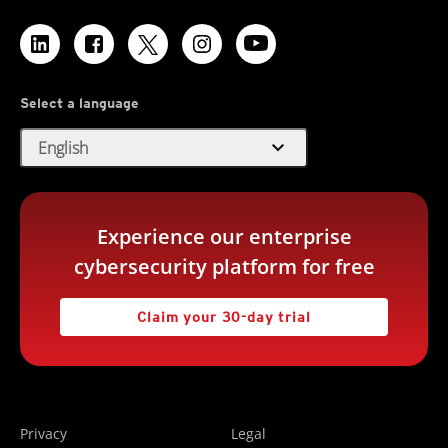
Select a language
expand_more
English
Experience our enterprise
cybersecurity platform for free
Claim your 30-day trial
Privacy
Legal