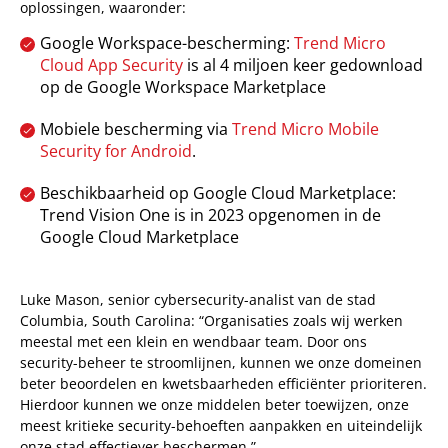
oplossingen, waaronder:
Google Workspace-bescherming:
Trend Micro
Open On A New Tab
Cloud App Security
is al 4 miljoen keer gedownload
op de Google Workspace Marketplace
Mobiele bescherming via
Trend Micro Mobile
Security
for
Android
.
Beschikbaarheid op Google Cloud Marketplace:
Trend Vision One is in 2023 opgenomen in de
Google Cloud Marketplace
Luke Mason, senior cybersecurity-analist van de stad
Columbia, South Carolina: “Organisaties zoals wij werken
meestal met een klein en wendbaar team. Door ons
security-beheer te stroomlijnen, kunnen we onze domeinen
beter beoordelen en kwetsbaarheden efficiënter prioriteren.
Hierdoor kunnen we onze middelen beter toewijzen, onze
meest kritieke security-behoeften aanpakken en uiteindelijk
onze stad effectiever beschermen.”