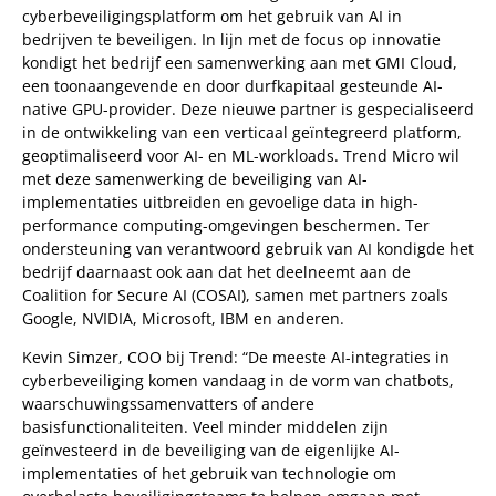
cyberbeveiligingsplatform om het gebruik van AI in
bedrijven te beveiligen. In lijn met de focus op innovatie
kondigt het bedrijf een samenwerking aan met GMI Cloud,
een toonaangevende en door durfkapitaal gesteunde AI-
native GPU-provider. Deze nieuwe partner is gespecialiseerd
in de ontwikkeling van een verticaal geïntegreerd platform,
geoptimaliseerd voor AI- en ML-workloads. Trend Micro wil
met deze samenwerking de beveiliging van AI-
implementaties uitbreiden en gevoelige data in high-
performance computing-omgevingen beschermen. Ter
ondersteuning van verantwoord gebruik van AI kondigde het
bedrijf daarnaast ook aan dat het deelneemt aan de
Coalition for Secure AI (COSAI), samen met partners zoals
Google, NVIDIA, Microsoft, IBM en anderen.
Kevin Simzer, COO bij Trend: “De meeste AI-integraties in
cyberbeveiliging komen vandaag in de vorm van chatbots,
waarschuwingssamenvatters of andere
basisfunctionaliteiten. Veel minder middelen zijn
geïnvesteerd in de beveiliging van de eigenlijke AI-
implementaties of het gebruik van technologie om