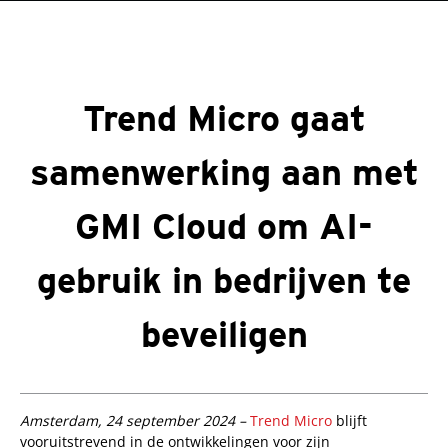
roducts
One-Platform
pen On A New Tab
pen On A New Tab
pen On A New Tab
pen On A New Tab
pen On A New Tab
Trend Micro gaat
samenwerking aan met
GMI Cloud om AI-
gebruik in bedrijven te
beveiligen
pen On A New Tab
pen On A New Tab
Amsterdam, 24 september 2024 –
Trend Micro
blijft
vooruitstrevend in de ontwikkelingen voor zijn