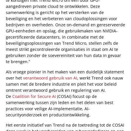
te kondigen met Trend Micro om een door GPU-
aangedreven private cloud te ontwikkelen. Deze
samenwerking is gericht op het versterken van de
beveiliging en het verbeteren van cloudoplossingen voor
bedrijven en overheden. Onze on-demand en gereserveerde
GPU-eenheden en opslag, die gebruikmaken van NVIDIA-
gecertificeerde datacenters, in combinatie met de
beveiligingsoplossingen van Trend Micro, stellen zelfs de
meest strikt gecontroleerde organisaties in staat om AI te
gebruiken zonder de soevereiniteit van hun data in gevaar
te brengen.”
Als vroege pionier in het maken van een duidelijk statement
over het
verantwoord gebruik van AI
, werkt Trend ook nauw
samen met de bredere industrie en pleit het voor beleid
omtrent verantwoord gebruik en regulering van AI.
De
Coalition for Secure AI
(COSAI) focust op de
samenwerking tussen zijn leden en het delen van best
practices voor veilige AI-implementatie, AI-
securityonderzoek en productontwikkeling.
Het eerste initiatief van Trend na de toetreding tot de COSAI