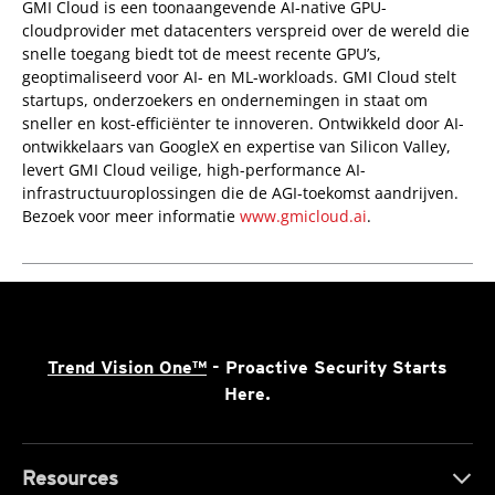
pen On A New Tab
GMI Cloud is een toonaangevende AI-native GPU-
cloudprovider met datacenters verspreid over de wereld die
snelle toegang biedt tot de meest recente GPU’s,
geoptimaliseerd voor AI- en ML-workloads. GMI Cloud stelt
startups, onderzoekers en ondernemingen in staat om
sneller en kost-efficiënter te innoveren. Ontwikkeld door AI-
ontwikkelaars van GoogleX en expertise van Silicon Valley,
levert GMI Cloud veilige, high-performance AI-
infrastructuuroplossingen die de AGI-toekomst aandrijven.
Bezoek voor meer informatie
www.gmicloud.ai
.
Trend Vision One™
- Proactive Security Starts
Here.
Resources