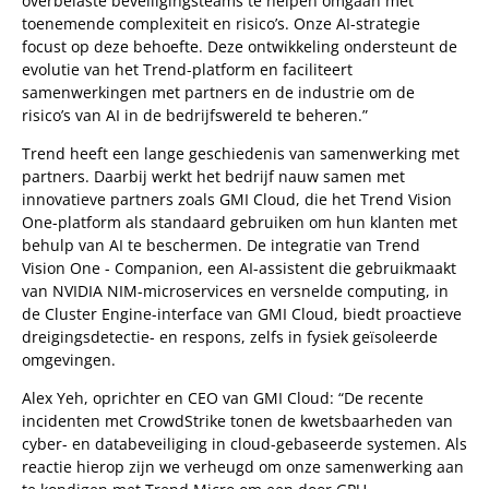
overbelaste beveiligingsteams te helpen omgaan met
toenemende complexiteit en risico’s. Onze AI-strategie
focust op deze behoefte. Deze ontwikkeling ondersteunt de
evolutie van het Trend-platform en faciliteert
samenwerkingen met partners en de industrie om de
risico’s van AI in de bedrijfswereld te beheren.”
Trend heeft een lange geschiedenis van samenwerking met
partners. Daarbij werkt het bedrijf nauw samen met
innovatieve partners zoals GMI Cloud, die het Trend Vision
One-platform als standaard gebruiken om hun klanten met
behulp van AI te beschermen. De integratie van Trend
Vision One - Companion, een AI-assistent die gebruikmaakt
van NVIDIA NIM-microservices en versnelde computing, in
de Cluster Engine-interface van GMI Cloud, biedt proactieve
dreigingsdetectie- en respons, zelfs in fysiek geïsoleerde
omgevingen.
Alex Yeh, oprichter en CEO van GMI Cloud: “De recente
incidenten met CrowdStrike tonen de kwetsbaarheden van
cyber- en databeveiliging in cloud-gebaseerde systemen. Als
reactie hierop zijn we verheugd om onze samenwerking aan