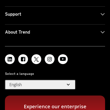
Support
About Trend
Select a language
expand_more
English
Experience our enterprise