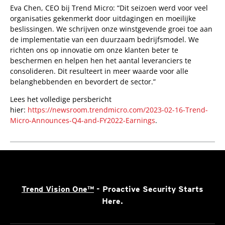
Eva Chen, CEO bij Trend Micro: “Dit seizoen werd voor veel
organisaties gekenmerkt door uitdagingen en moeilijke
beslissingen. We schrijven onze winstgevende groei toe aan
de implementatie van een duurzaam bedrijfsmodel. We
richten ons op innovatie om onze klanten beter te
beschermen en helpen hen het aantal leveranciers te
consolideren. Dit resulteert in meer waarde voor alle
belanghebbenden en bevordert de sector.”
Lees het volledige persbericht
hier:
https://newsroom.trendmicro.com/2023-02-16-Trend-
Micro-Announces-Q4-and-FY2022-Earnings
.
Trend Vision One™
- Proactive Security Starts
Here.