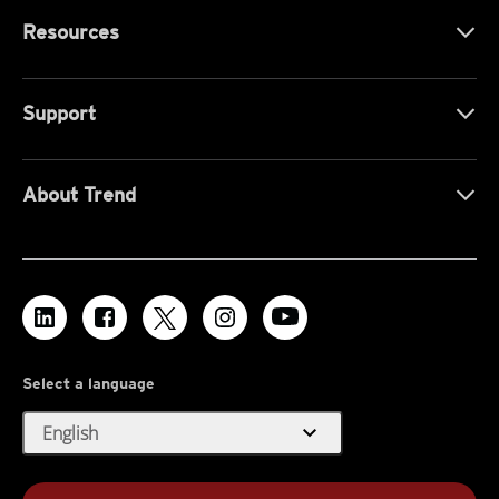
Resources
Support
About Trend
Select a language
expand_more
English