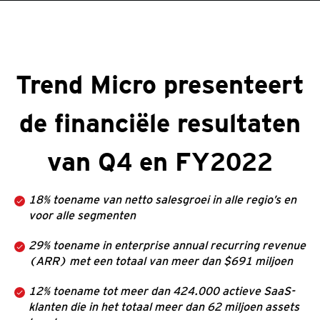
roducts
One-Platform
pen On A New Tab
pen On A New Tab
pen On A New Tab
pen On A New Tab
pen On A New Tab
Trend Micro presenteert
de financiële resultaten
van Q4 en FY2022
18% toename van netto salesgroei in alle regio’s en
voor alle segmenten
29% toename in enterprise annual recurring revenue
(ARR) met een totaal van meer dan $691 miljoen
12% toename tot meer dan 424.000 actieve SaaS-
klanten die in het totaal meer dan 62 miljoen assets