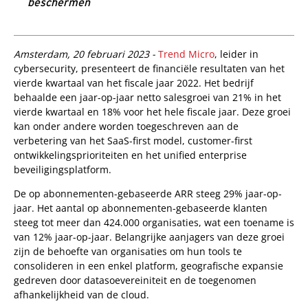
beschermen
ews Article
Amsterdam, 20 februari 2023 -
Trend Micro
, leider in
cybersecurity, presenteert de financiële resultaten van het
vierde kwartaal van het fiscale jaar 2022. Het bedrijf
behaalde een jaar-op-jaar netto salesgroei van 21% in het
vierde kwartaal en 18% voor het hele fiscale jaar. Deze groei
kan onder andere worden toegeschreven aan de
verbetering van het SaaS-first model, customer-first
ontwikkelingsprioriteiten en het unified enterprise
beveiligingsplatform.
De op abonnementen-gebaseerde ARR steeg 29% jaar-op-
jaar. Het aantal op abonnementen-gebaseerde klanten
steeg tot meer dan 424.000 organisaties, wat een toename is
van 12% jaar-op-jaar. Belangrijke aanjagers van deze groei
zijn de behoefte van organisaties om hun tools te
consolideren in een enkel platform, geografische expansie
gedreven door datasoevereiniteit en de toegenomen
afhankelijkheid van de cloud.